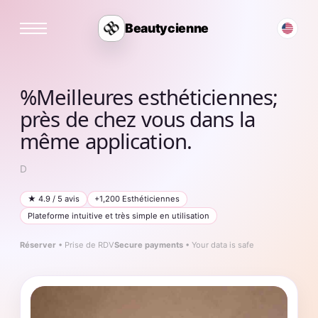
Beautycienne
%Meilleures esthéticiennes;
près de chez vous dans la
même application.
D
★ 4.9 / 5
avis
+1,200
Esthéticiennes
Plateforme intuitive et très simple en utilisation
Réserver
•
Prise de RDV
Secure payments
• Your data is safe