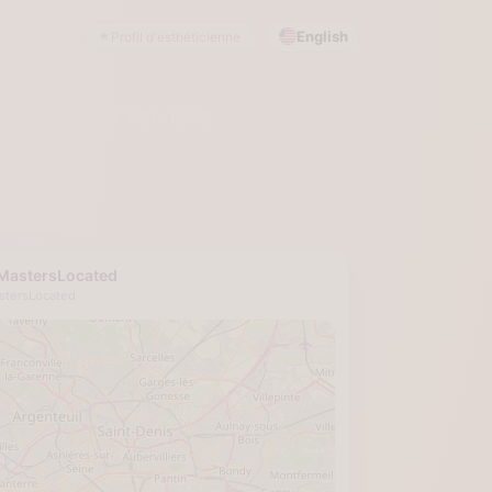
English
Profil d'esthéticienne
Other services
MastersLocated
tersLocated