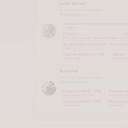
Liuba Varzari
77 Avenue de la République
78500
Sartrouville
Manucure + pose vernis semi-perm
1 couleur
Pédicure
•
4
Vernis SemiPermanent + nettoyage les ongles des orte
Remplissage ou pose GEL sur ongle 
En gel
Dépose manucure
•
15
€
Nail art
dépose simple
De 5 à 10€ e
Soukeïna
77 Avenue de la République
78500
Sartrouville
Épilation maillot
•
25
€
Épilation m
Maillot intégral (SIF inclus)
Maillot semi inté
Épilation maillot
•
10
€
Blanchimen
Maillot simple
Coup d’éclat