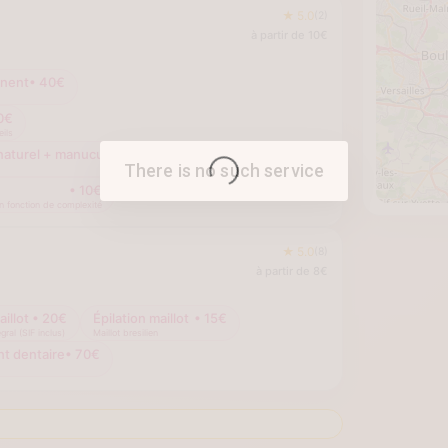
★
5.0
(
2
)
à partir de
10
€
anent
•
40
€
0
€
ils
naturel + manucure russe
•
50
€
There is no such service
•
10
€
n fonction de complexité
★
5.0
(
8
)
à partir de
8
€
aillot
•
20
€
Épilation maillot
•
15
€
gral (SIF inclus)
Maillot bresilien
t dentaire
•
70
€