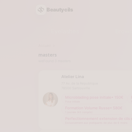
Beautycils
Eyelashes
Brow
Accueil
masters
weFound 3 masters
Atelier Lina
77 Av. de la République
78500
Sartrouville
Microblading pose initiale
•
150
€
Pose initiale
Formation Volume Russe
•
580
€
1 journée (Kit compris)
Perfectionnement extension de cils o
Exclusivement aux pratiquants de plus de 6 moins