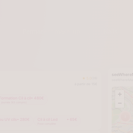
s
Permanent make-up
Nails
seeWhere
seeWhereMas
;
+
★
5.0
(
28
)
à partir de
15
€
−
Formation Cil à cil
•
480
€
3
1 journée (Kit compris)
u UV cils
•
280
€
Cil à cil Led
•
65
€
Pose complète